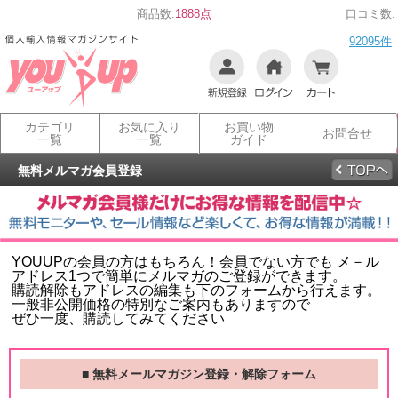
商品数:
1888点
口コミ数:
92095件
カテゴリ
お気に入り
お買い物
お問合せ
一覧
一覧
ガイド
無料メルマガ会員登録
YOUUPの会員の方はもちろん！会員でない方でも メ－ル
アドレス1つで簡単にメルマガのご登録ができます。
購読解除もアドレスの編集も下のフォームから行えます。
一般非公開価格の特別なご案内もありますので
ぜひ一度、購読してみてください
■ 無料メールマガジン登録・解除フォーム