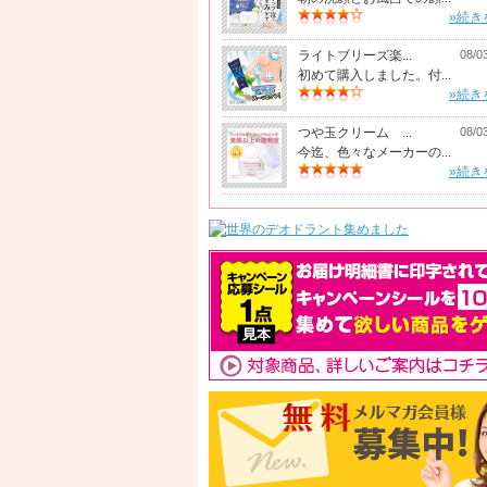
»続き
ライトブリーズ楽...
08/0
初めて購入しました。付...
»続き
つや玉クリーム ...
08/0
今迄、色々なメーカーの...
»続き