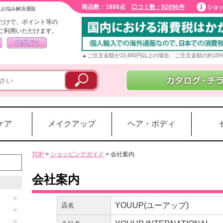
商品数：1888点
口コミ数：92096件
入お悩み解決通販
だけで、ポイント等の
ご利用いただけます。
▲ご注文金額が15,650円以上の場合、ご注文金額の約1
ケア
メイクアップ
ヘア・ボディ
TOP
>
ショッピングガイド
> 会社案内
会社案内
YOUUP(ユーアップ)
店名