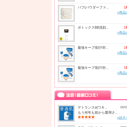
パフ(パウダーファ...
1
»商品
ボトックスBB洗顔...
1
»商品
最強キープ!顔汗対...
1
»商品
最強キープ!顔汗対...
1
»商品
デトランスα(ワキ...
08/0
もう何年も前から愛用さ...
»続き