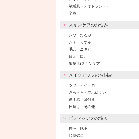
敏感肌（デオドラント）
全身
スキンケアのお悩み
シワ・たるみ
シミ・くすみ
毛穴・ニキビ
目元・口元
敏感肌(スキンケア）
メイクアップのお悩み
ツヤ・カバー力
さらさら・崩れにくい
透明感・薄付き
日焼け・その他
ボディケアのお悩み
抑毛・脱毛
脂肪燃焼