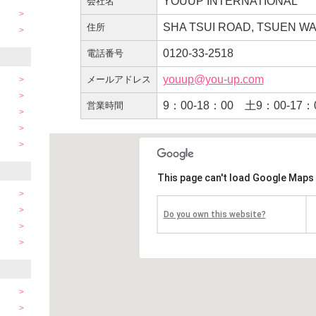
YOUUP INTERNATIONAL
会社名
SHA TSUI ROAD, TSUEN WA
住所
0120-33-2518
電話番号
youup@you-up.com
メールアドレス
9：00-18：00 土9：00-1
営業時間
This page can't load Google Maps 
Do you own this website?