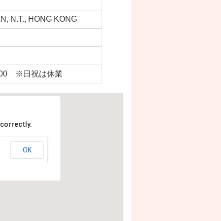
N, N.T., HONG KONG
7：00 ※日祝は休業
correctly.
OK