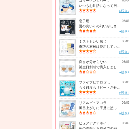
コラーゲンカバー...
08/0
いつもお世話になって居...
»続き
息子用
08/0
夏の臭い汗の匂いがしま...
»続き
ミストもいい感じ
08/0
奇跡の石鹸は愛用してい...
»続き
良さが分からない
08/0
誕生日割引で購入しまし...
»続き
ファイブヒアロ オ...
08/0
もう何度もリピートさせ...
»続き
リアルピュアコラ...
08/0
風呂上がりに手足に塗っ...
»続き
ピュアアクアホイ...
08/0
朝の洗顔とお風呂での顔...