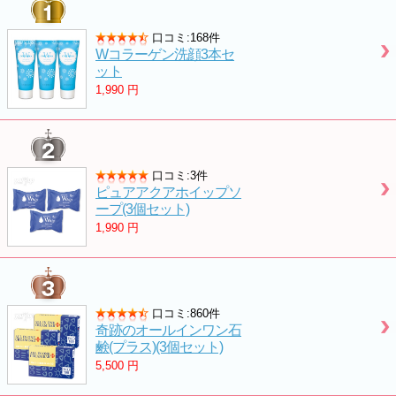
口コミ:168件
Wコラーゲン洗顔3本セ
ット
1,990
円
口コミ:3件
ピュアアクアホイップソ
ープ(3個セット)
1,990
円
口コミ:860件
奇跡のオールインワン石
鹸(プラス)(3個セット)
5,500
円