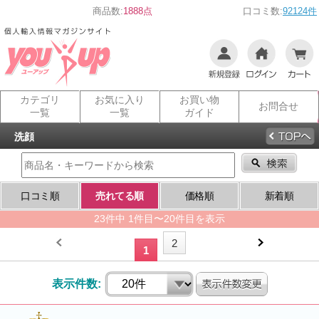
商品数:
1888点
口コミ数:
92124件
カテゴリ
お気に入り
お買い物
お問合せ
一覧
一覧
ガイド
洗顔
口コミ順
売れてる順
価格順
新着順
23件中 1件目〜20件目を表示
2
1
表示件数: