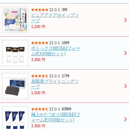
口コミ:3件
ピュアアクアホイップソ
ープ
1,200
円
口コミ:19件
ボトックスBB洗顔フォー
ム(EX)(3個セット)
3,300
円
口コミ:17件
炭吸着ブライトニングソ
ープ
1,500
円
口コミ:639件
極上かたつむりBB洗顔フ
ォーム(EX)(3個セット)
3,300
円