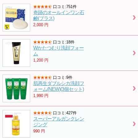
口コミ:751件
奇跡のオールインワン石
鹸(プラス)
2,000
円
口コミ:18件
Wかたつむり洗顔フォー
ム
1,200
円
口コミ:9件
肌再生ダブルシカ洗顔フ
ォーム(NEW)(3個セット)
1,990
円
口コミ:427件
スーパーアルガンクレン
ジング
990
円