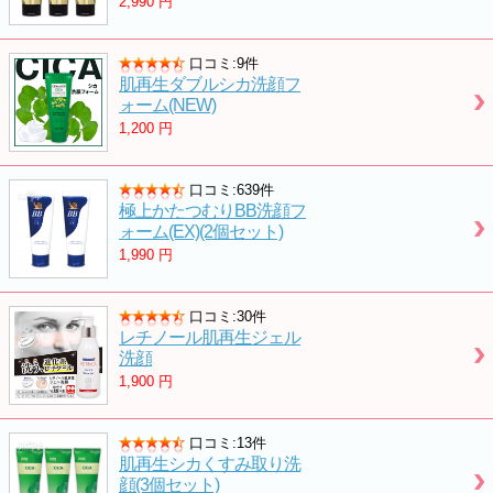
2,990
円
口コミ:9件
肌再生ダブルシカ洗顔フ
ォーム(NEW)
1,200
円
口コミ:639件
極上かたつむりBB洗顔フ
ォーム(EX)(2個セット)
1,990
円
口コミ:30件
レチノール肌再生ジェル
洗顔
1,900
円
口コミ:13件
肌再生シカくすみ取り洗
顔(3個セット)