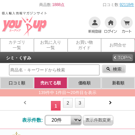
商品数:
1888点
口コミ数:
92118件
カテゴリ
お気に入り
お買い物
お問合せ
一覧
一覧
ガイド
シミ・くすみ
口コミ順
売れてる順
価格順
新着順
139件中 1件目〜20件目を表示
2
3
1
表示件数: