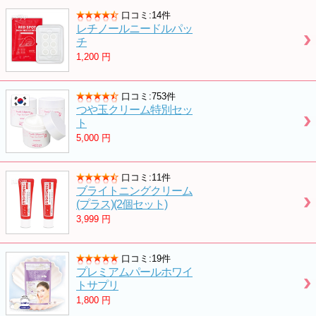
口コミ:14件
レチノールニードルパッ
チ
1,200
円
口コミ:753件
つや玉クリーム特別セッ
ト
5,000
円
口コミ:11件
ブライトニングクリーム
(プラス)(2個セット)
3,999
円
口コミ:19件
プレミアムパールホワイ
トサプリ
1,800
円