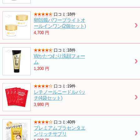
口コミ:18件
卵殻膜パワーブライトオ
ールインワン(2個セット)
4,700
円
口コミ:18件
Wかたつむり洗顔フォー
ム
1,200
円
口コミ:19件
レチノールニードルパッ
チ(4袋セット)
3,980
円
口コミ:40件
プレミアムプラセンタエ
ンリッチサプリ