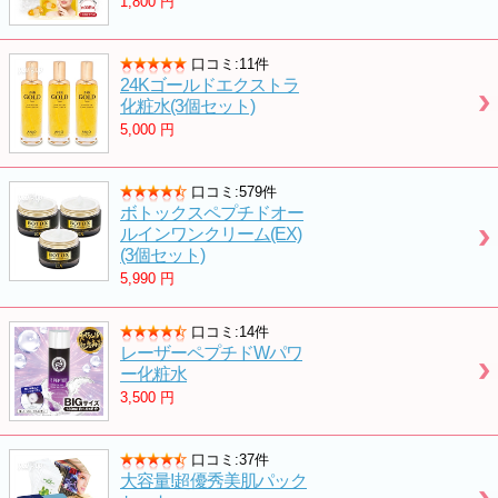
1,800
円
口コミ:11件
24Kゴールドエクストラ
化粧水(3個セット)
5,000
円
口コミ:579件
ボトックスペプチドオー
ルインワンクリーム(EX)
(3個セット)
5,990
円
口コミ:14件
レーザーペプチドWパワ
ー化粧水
3,500
円
口コミ:37件
大容量!超優秀美肌パック