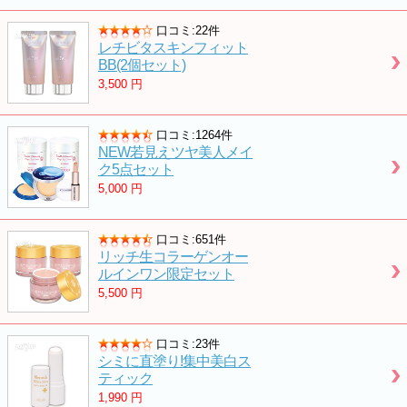
口コミ:22件
レチビタスキンフィット
BB(2個セット)
3,500
円
口コミ:1264件
NEW若見えツヤ美人メイ
ク5点セット
5,000
円
口コミ:651件
リッチ生コラーゲンオー
ルインワン限定セット
5,500
円
口コミ:23件
シミに直塗り!集中美白ス
ティック
1,990
円