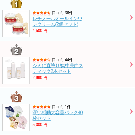
口コミ:36件
レチノールオールインワ
ンクリーム(2個セット)
4,500
円
口コミ:44件
シミに直塗り!集中美白ス
ティック2本セット
2,990
円
口コミ:1件
潤い感動大容量パック40
枚セット
5,000
円