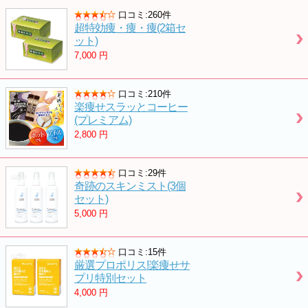
口コミ:260件
超特効痩・痩・痩(2箱セ
ット)
7,000
円
口コミ:210件
楽痩せスラッとコーヒー
(プレミアム)
2,800
円
口コミ:29件
奇跡のスキンミスト(3個
セット)
5,000
円
口コミ:15件
厳選プロポリス!楽痩せサ
プリ特別セット
4,000
円