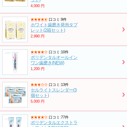
4,000
円
口コミ:9件
ホワイト歯磨き発泡タブ
レット(2箱セット)
2,990
円
口コミ:10件
ポリデンタルオールイン
ワン歯磨き(NEW)
1,200
円
口コミ:13件
セルライトスレンダー(3
個セット)
5,000
円
口コミ:77件
ポリデンタルエクストラ