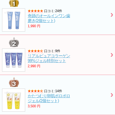
口コミ:24件
奇跡のオールインワン歯
磨き(2個セット)
1,990
円
口コミ:9件
リアルピュアコラーゲン
99%ジェル特別セット
2,990
円
口コミ:14件
かたつむり卵肌ポロポロ
ジェル(2個セット)
3,500
円