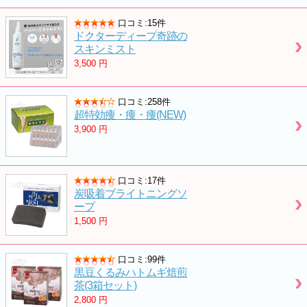
口コミ:15件
ドクターディープ奇跡の
スキンミスト
3,500
円
口コミ:258件
超特効痩・痩・痩(NEW)
3,900
円
口コミ:17件
炭吸着ブライトニングソ
ープ
1,500
円
口コミ:99件
黒豆くるみハトムギ焙煎
茶(3箱セット)
2,800
円