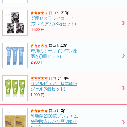
口コミ:210件
楽痩せスラッとコーヒー
(プレミアム)(3箱セット)
6,500
円
口コミ:10件
奇跡のオールインワン歯
磨き(3個セット)
2,900
円
口コミ:10件
リアルピュアアロエ99%
ジェル(3個セット)
1,990
円
口コミ:3件
乳酸菌2000億プレミアム
発酵酵素ルパン豆(2箱セ
ット)