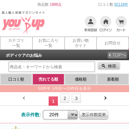
商品数:
1888点
口コミ数:
92118件
カテゴリ
お気に入り
お買い物
お問合せ
一覧
一覧
ガイド
ボディケアのお悩み
口コミ順
売れてる順
価格順
新着順
50件中 1件目〜20件目を表示
2
3
1
表示件数: