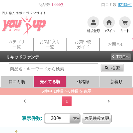
商品数:
1888点
口コミ数:
92105件
カテゴリ
お気に入り
お買い物
お問合せ
一覧
一覧
ガイド
リキッドファンデ
口コミ順
売れてる順
価格順
新着順
6件中 1件目〜6件目を表示
1
表示件数: