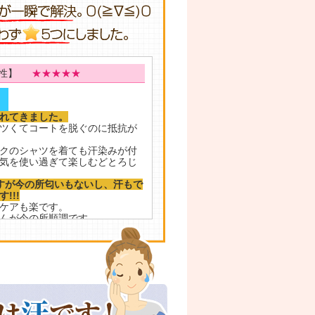
女性】
★★★★★
!
れてきました。
ツくてコートを脱ぐのに抵抗が
クのシャツを着ても汗染みが付
気を使い過ぎて楽しむどとろじ
すが今の所匂いもないし、汗もで
!!!
ケアも楽です。
んが今の所順調です。
戻ってしまうのかはまだ分かり
用してみます。
嘘のようです!
して何も気にせずオシャレを楽し
★★★★★