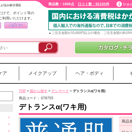
商品数：1888点
口コミ数：92105件
入お悩み解決通販
だけで、ポイント等の
ご利用いただけます。
▲ご注文金額が15,650円以上の場合、ご注文金額の約1
ケア
メイクアップ
ヘア・ボディ
TOP
>
国から探す
>
デンマーク
>
デトランスα(ワキ用)
商品コード：
078755
デトランスα(ワキ用)
商品