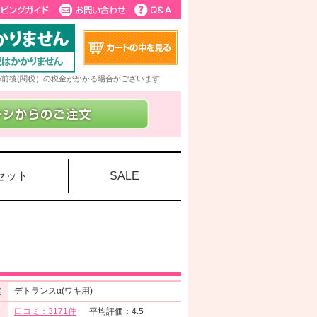
5%前後(関税）の税金がかかる場合がございます
セット
SALE
名
デトランスα(ワキ用)
口コミ：3171件
平均評価：4.5