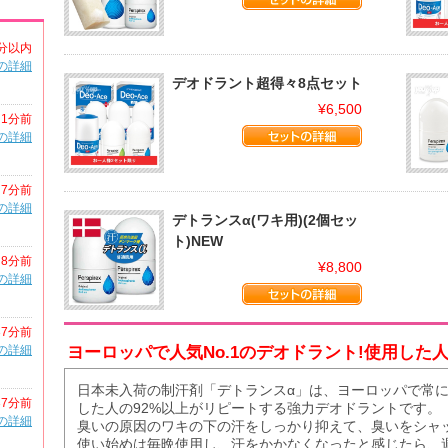
分以内
の詳細
デオドラント超得々8点セット
¥6,500
1分前
の詳細
7分前
の詳細
デトランスα(ワキ用)(2個セッ
ト)NEW
8分前
¥8,800
の詳細
37分前
の詳細
ヨーロッパで人気No.1のデオドラント!使用した
日本未入荷の制汗剤「デトランスα」は、ヨーロッパで常に
37分前
した人の92%以上がリピートする強力デオドラントです。
の詳細
臭いの原因のワキの下の汗をしっかり抑えて、臭いをシャ
使い始めは毎晩使用し、汗をかかなくなったと感じたら、週