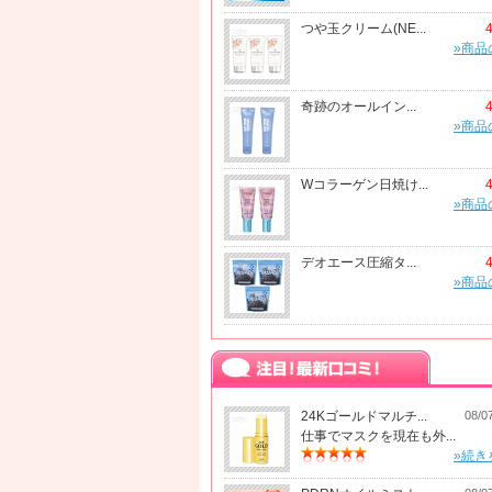
つや玉クリーム(NE...
»商品
奇跡のオールイン...
»商品
Wコラーゲン日焼け...
»商品
デオエース圧縮タ...
»商品
24Kゴールドマルチ...
08/0
仕事でマスクを現在も外...
»続き