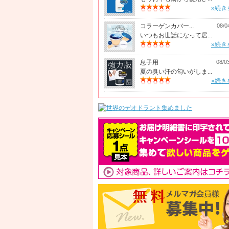
»続き
コラーゲンカバー...
08/0
いつもお世話になって居...
»続き
息子用
08/0
夏の臭い汗の匂いがしま...
»続き