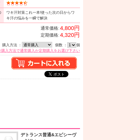
ミ
の
ワキ汗対策これ一本!使った次の日からワ
キ汗の悩みを一瞬で解決
4,800円
通常価格:
4,320円
定期価格:
購入方法 ：
個数 ：
個
※購入方法で通常購入か定期購入をお選び下さい
デトランス普通&エピシーヴ