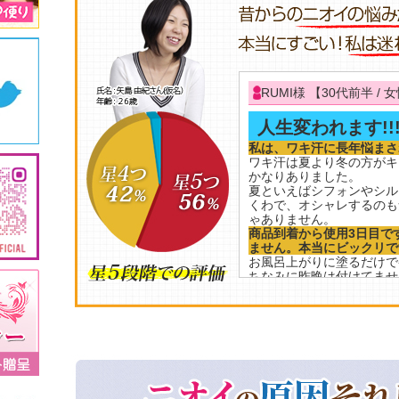
RUMI様 【30代前半 / 
人生変われます!!
私は、ワキ汗に長年悩まさ
ワキ汗は夏より冬の方がキ
かなりありました。
夏といえばシフォンやシル
くわで、オシャレするのも
ゃありません。
商品到着から使用3日目で
ません。本当にビックリです
お風呂上がりに塗るだけで
ちなみに昨晩は付けてませ
ずっと使用しなければ元に
ませんが、様子見ながら使
今まで悩んでたのが本当に
悩まれてる方は是非1度試
みましょう!!!
せの様 【23歳 / 女性】