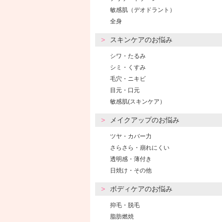
敏感肌（デオドラント）
全身
スキンケアのお悩み
シワ・たるみ
シミ・くすみ
毛穴・ニキビ
目元・口元
敏感肌(スキンケア）
メイクアップのお悩み
ツヤ・カバー力
さらさら・崩れにくい
透明感・薄付き
日焼け・その他
ボディケアのお悩み
抑毛・脱毛
脂肪燃焼