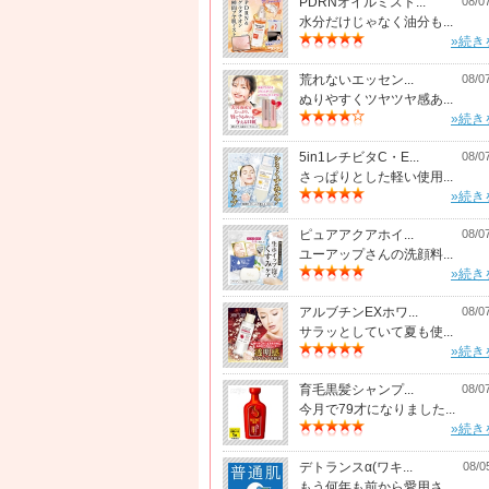
PDRNオイルミスト...
08/0
水分だけじゃなく油分も...
»続き
荒れないエッセン...
08/0
ぬりやすくツヤツヤ感あ...
»続き
5in1レチビタC・E...
08/0
さっぱりとした軽い使用...
»続き
ピュアアクアホイ...
08/0
ユーアップさんの洗顔料...
»続き
アルブチンEXホワ...
08/0
サラッとしていて夏も使...
»続き
育毛黒髪シャンプ...
08/0
今月で79才になりました...
»続き
デトランスα(ワキ...
08/0
もう何年も前から愛用さ...