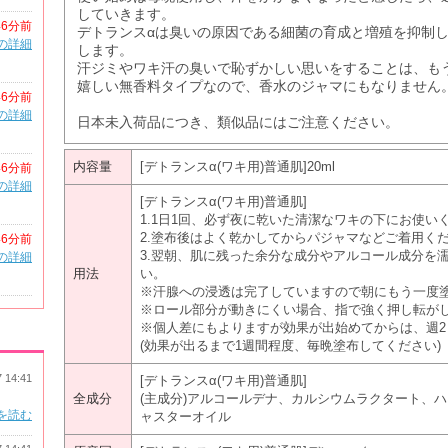
していきます。
46分前
デトランスαは臭いの原因である細菌の育成と増殖を抑制
の詳細
します。
汗ジミやワキ汗の臭いで恥ずかしい思いをすることは、も
嬉しい無香料タイプなので、香水のジャマにもなりません
46分前
の詳細
日本未入荷品につき、類似品にはご注意ください。
内容量
[デトランスα(ワキ用)普通肌]20ml
46分前
の詳細
[デトランスα(ワキ用)普通肌]
1.1日1回、必ず夜に乾いた清潔なワキの下にお使い
2.塗布後はよく乾かしてからパジャマなどご着用く
46分前
3.翌朝、肌に残った余分な成分やアルコール成分を
の詳細
用法
い。
※汗腺への浸透は完了していますので朝にもう一度
※ロール部分が動きにくい場合、指で強く押し転が
※個人差にもよりますが効果が出始めてからは、週2
(効果が出るまで1週間程度、毎晩塗布してください)
7 14:41
[デトランスα(ワキ用)普通肌]
全成分
(主成分)アルコールデナ、カルシウムラクタート、
を読む
ャスターオイル