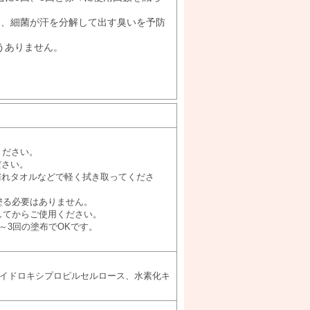
し、細菌が汗を分解して出す臭いを予防
うありません。
。
ください。
ださい。
濡れタオルなどで軽く拭き取ってくださ
塗る必要はありません。
してからご使用ください。
～3回の塗布でOKです。
ハイドロキシプロピルセルロース、水素化キ