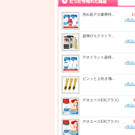
売れ筋デオ豪華特...
1
»商品
超伸びエクストラ...
»商品
デオドラント超得...
»商品
ピンッと上向き!集...
»商品
デオエースEX(プラス)
»商品
デオエースEX(プラス)
»商品